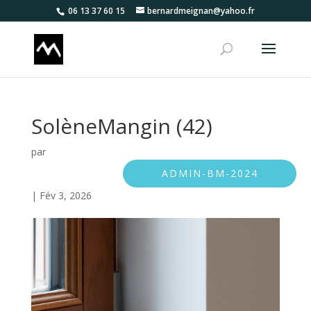
06 13 37 60 15
bernardmeignan@yahoo.fr
SolèneMangin (42)
par
ADMIN-BM-2024
|
Fév 3, 2026