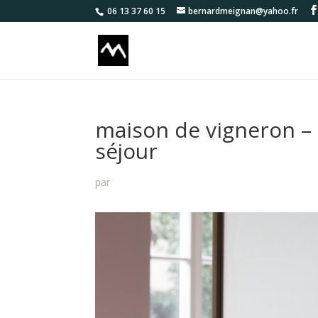
06 13 37 60 15
bernardmeignan@yahoo.fr
maison de vigneron –
séjour
par